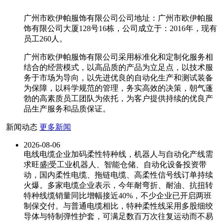
广州市欧伊帕服饰有限公司公司地址：广州市欧伊帕服
饰有限公司大厦128号16栋，公司成立于：2016年，现有
员工260人。
广州市欧伊帕服饰有限公司采用标准化和定制化服务相
结合的经营模式，以高品质的产品为立足点，以技术服
务于市场为导向，以先进优良的自动化生产和测试装备
为保障，以科学规范的管理，务实高效的决策，朝气蓬
勃的高素质员工团队为依托，为客户提供持续的优良产
品生产服务和品质保证。
新闻动态
更多新闻
2026-08-06
电线电缆企业加码柔性特种线，机器人与自动化产线需
求旺盛|受工业机器人、智能仓储、自动化设备投资带
动，国内柔性电缆、拖链电缆、高柔性信号线订单持续
火爆。多家电缆企业表示，今年耐弯折、耐油、抗扭转
特种线缆销量同比增幅接近40%，不少企业已开启两班
制保交付。与普通电缆相比，特种柔性线采用多股细绞
导体与特制弹性护套，可满足数百万次往复运动而不易