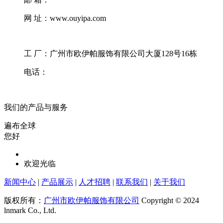
网 址：www.ouyipa.com
工 厂：广州市欧伊帕服饰有限公司大厦128号16栋
电话：
我们的产品与服务
遍布全球
您好
欢迎光临
新闻中心
|
产品展示
|
人才招聘
|
联系我们
|
关于我们
版权所有：
广州市欧伊帕服饰有限公司
Copyright © 2024
lnmark Co., Ltd.