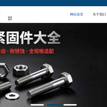
网站首页
关于我们