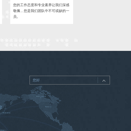
了让大家工作在轻松愉快的环境中，公司买了大量植物花卉
您的工作态度和专业素养让我们深感
您的创新思维和解决问题的能
满了办公室，让办公室变成花园，给人们带来艺术的喜悦。
敬佩，您是我们团队中不可或缺的一
们非常钦佩，我们期待着您在
员。
公司带来更多的惊喜和成就。
您好