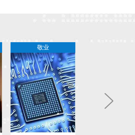
州市欧伊帕服饰有限公司可以携带宠物上班。
工是公司最宝贵的财富，让我们一起努力工作，共同创造更
好的未来。
敬业
创新
十余年的努力，才赢得这些客户的支持，我们不忘初心继续
力。
春佳节在新的一年里公司团建正在筹备中，我们的口号是努
工作天天玩。
工食堂24小时营业方便大家加班。