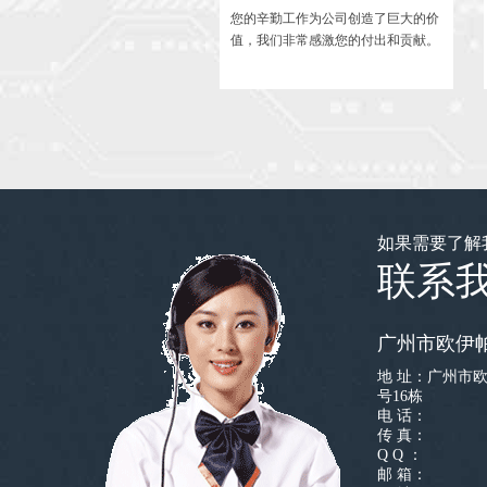
的主推产品就是我们的服务，秉
您的辛勤工作为公司创造了巨大的价
切为了客户的理念，回报每一位
值，我们非常感激您的付出和贡献。
。
如果需要了解
联系
广州市欧伊
地 址：广州市欧
号16栋
电 话：
传 真：
Q Q ：
邮 箱：