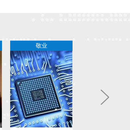
好的未来。
十余年的努力，才赢得这些客户的支持，我们不忘初心继续
力。
敬业
创新
春佳节在新的一年里公司团建正在筹备中，我们的口号是努
工作天天玩。
工食堂24小时营业方便大家加班。
了让大家工作在轻松愉快的环境中，公司买了大量植物花卉
满了办公室，让办公室变成花园，给人们带来艺术的喜悦。