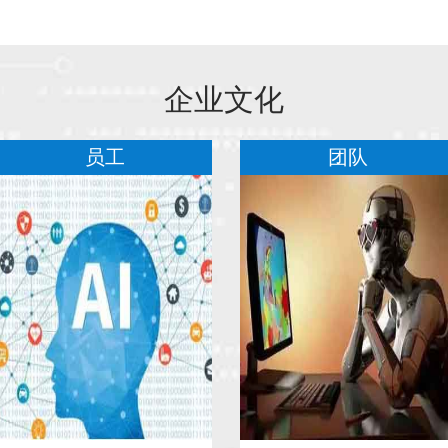
美
三
企业文化
努
员工
团队
新
力
员
为
堆